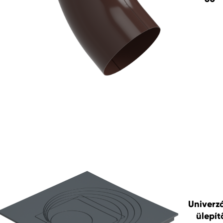
Univerzá
ülepít