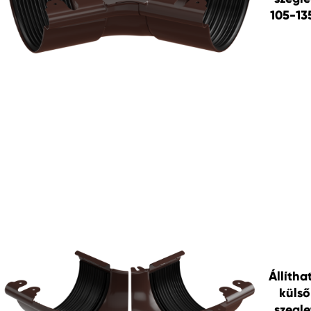
105-13
Állítha
külső
szegle