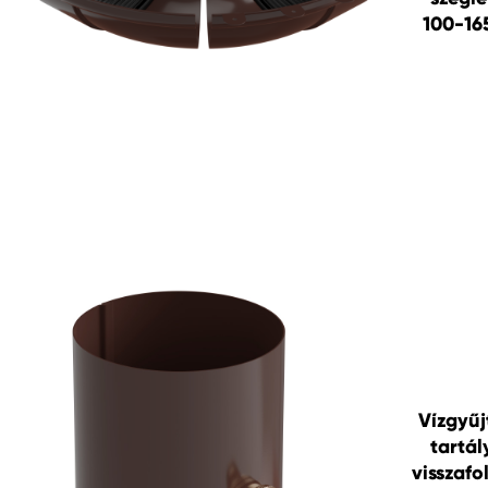
100-16
Vízgyűj
tartál
visszafo