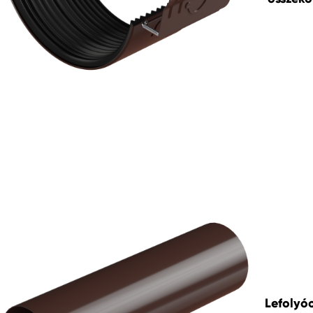
Lefolyó