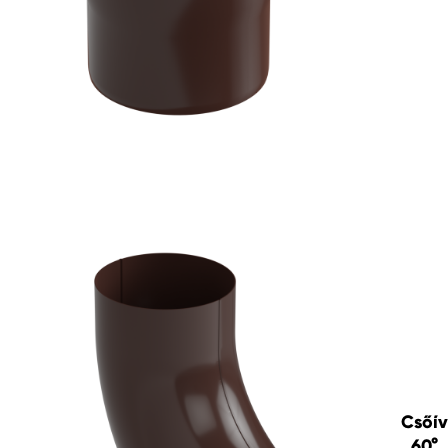
Csőív
60°