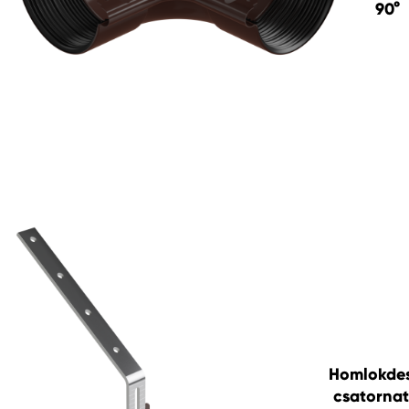
90°
Homlokde
csatornat