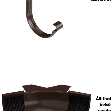
Állítha
belső
szegle