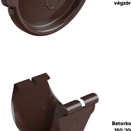
végzá
Betorko
150/10