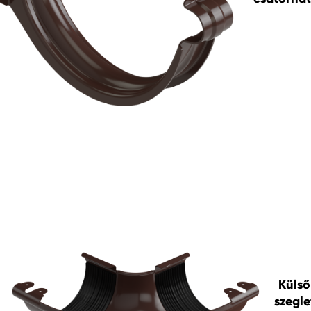
Külső
szegle