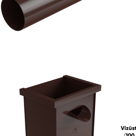
Vízüs
/100