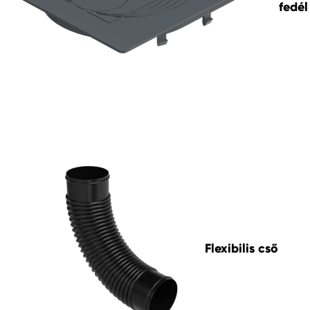
fedél
Flexibilis cső