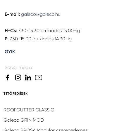
E-mail:
galeco@galeco.hu
H-Cs:
7.30-15.30 árukiadás 15.00-ig
P:
7.30-15.00 árukiadás 14.30-ig
GYIK
Social média
TETŐFEDÉSEK
ROOFGUTTER CLASSIC
Galeco GRIN MOD
Galeco BROSA Modulos cserepeslemez