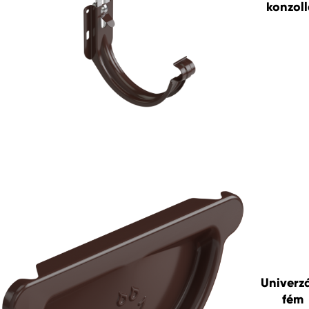
konzoll
Univerzá
fém