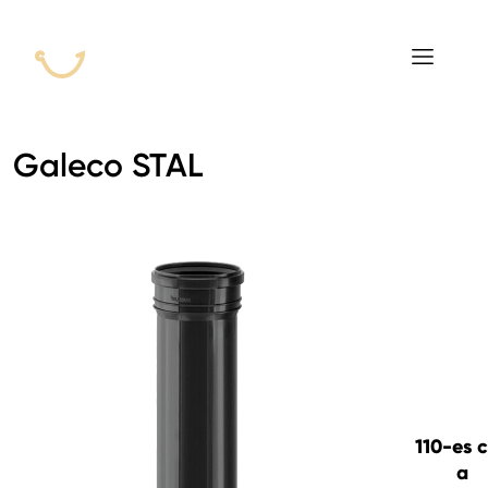
ROOFGUTTER CLASSIC
GALECO GRIN MOD
GALECO BROSA MODULOS CSEREPESLEMEZ
Galeco STAL
GALECO LAPOSTETŐK ERESZCSATORNA RENDSZER
GALECO NOVA ERESZALJ
GALECO PVC ERESZCSATORNA RENDSZER
GALECO STAL ERESZCSATORNA RENDSZER
2
GALECO STAL
ERESZCSATORNA RENDSZER
GALECO REJTETT ERESZCSATORNA RENDSZER
110-es 
QSTALYO ERESZCSATORNA RENDSZER
a