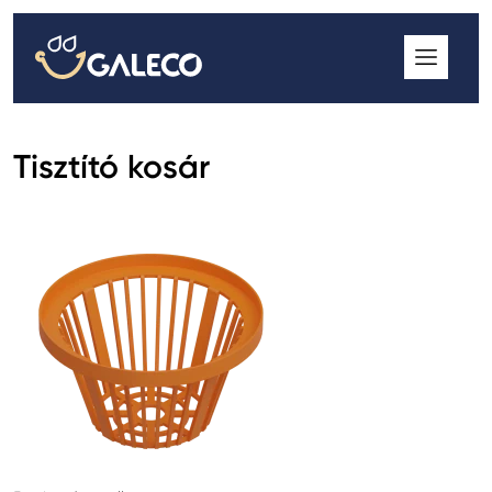
ROOFGUTTER CLASSIC
GALECO GRIN MOD
GALECO BROSA MODULOS CSEREPESLEMEZ
Tisztító kosár
GALECO LAPOSTETŐK ERESZCSATORNA RENDSZER
GALECO NOVA ERESZALJ
GALECO PVC ERESZCSATORNA RENDSZER
GALECO STAL ERESZCSATORNA RENDSZER
2
GALECO STAL
ERESZCSATORNA RENDSZER
GALECO REJTETT ERESZCSATORNA RENDSZER
QSTALYO ERESZCSATORNA RENDSZER