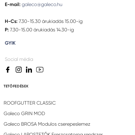
E-mail:
galeco@galeco.hu
H-Cs:
7.30-15.30 árukiadás 15.00-ig
P:
7.30-15.00 árukiadás 14.30-ig
GYIK
Social média
TETŐFEDÉSEK
ROOFGUTTER CLASSIC
Galeco GRIN MOD
Galeco BROSA Modulos cserepeslemez
Galeco LAPOSTETŐK Ereszcsatorna rendszer