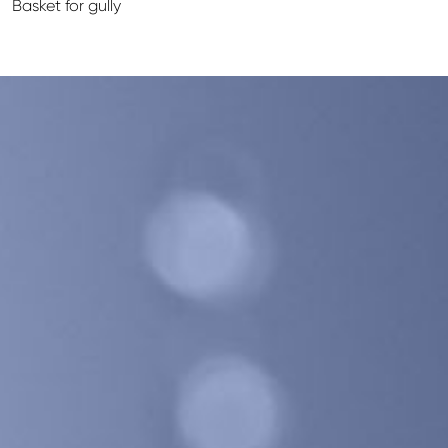
Basket for gully
GALECO LEMEZTERMÉKEK ÉS TETŐKIEGÉSZÍTŐK
CLAMPINE SZERELŐ PLATFORMOK