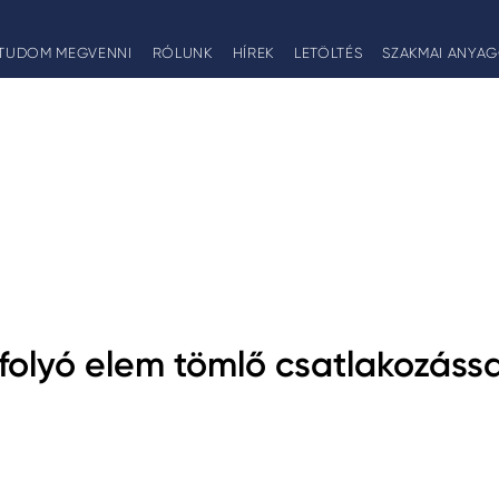
TUDOM MEGVENNI
RÓLUNK
HÍREK
LETÖLTÉS
SZAKMAI ANYA
afolyó elem tömlő csatlakozássa