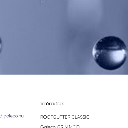
TETŐFEDÉSEK
@galeco.hu
ROOFGUTTER CLASSIC
Galeco GRIN MOD