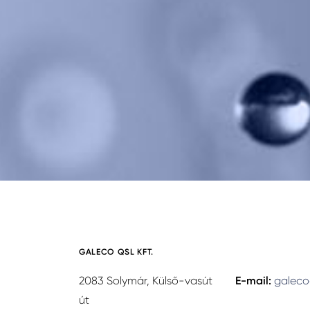
GALECO QSL KFT.
2083 Solymár, Külső-vasút
E-mail:
galeco
út