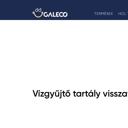
TERMÉKEK
HOL 
Vízgyűjtő tartály vissz