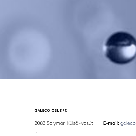
GALECO QSL KFT.
2083 Solymár, Külső-vasút
E-mail:
galeco
út