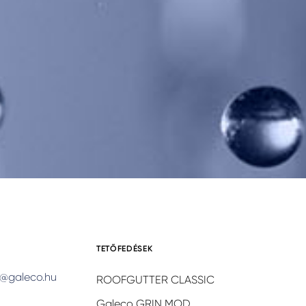
TETŐFEDÉSEK
@galeco.hu
ROOFGUTTER CLASSIC
Galeco GRIN MOD