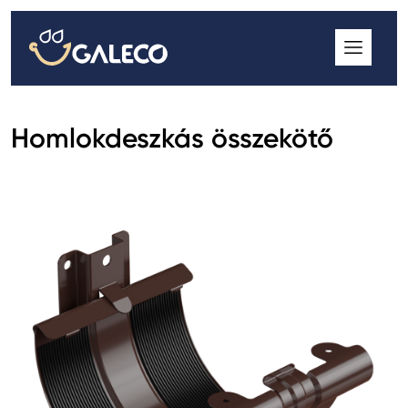
ROOFGUTTER CLASSIC
GALECO GRIN MOD
GALECO BROSA MODULOS CSEREPESLEMEZ
Homlokdeszkás összekötő
GALECO LAPOSTETŐK ERESZCSATORNA RENDSZER
GALECO NOVA ERESZALJ
GALECO PVC ERESZCSATORNA RENDSZER
GALECO STAL ERESZCSATORNA RENDSZER
2
GALECO STAL
ERESZCSATORNA RENDSZER
GALECO REJTETT ERESZCSATORNA RENDSZER
QSTALYO ERESZCSATORNA RENDSZER