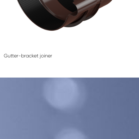
GALECO LEMEZTERMÉKEK ÉS TETŐKIEGÉSZÍTŐK
CLAMPINE SZERELŐ PLATFORMOK
Gutter-bracket joiner