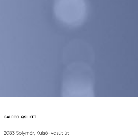
GALECO QSL KFT.
2083 Solymár, Külső-vasút út