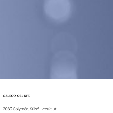
GALECO QSL KFT.
2083 Solymár, Külső-vasút út