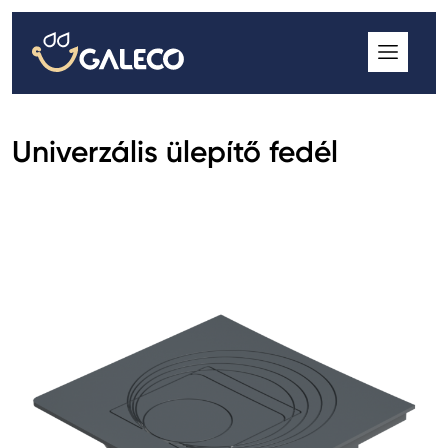
ROOFGUTTER CLASSIC
GALECO GRIN MOD
GALECO BROSA MODULOS CSEREPESLEMEZ
Univerzális ülepítő fedél
GALECO LAPOSTETŐK ERESZCSATORNA RENDSZER
GALECO NOVA ERESZALJ
GALECO PVC ERESZCSATORNA RENDSZER
GALECO STAL ERESZCSATORNA RENDSZER
2
GALECO STAL
ERESZCSATORNA RENDSZER
GALECO REJTETT ERESZCSATORNA RENDSZER
QSTALYO ERESZCSATORNA RENDSZER