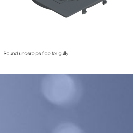
GALECO LEMEZTERMÉKEK ÉS TETŐKIEGÉSZÍTŐK
CLAMPINE SZERELŐ PLATFORMOK
Round underpipe flap for gully