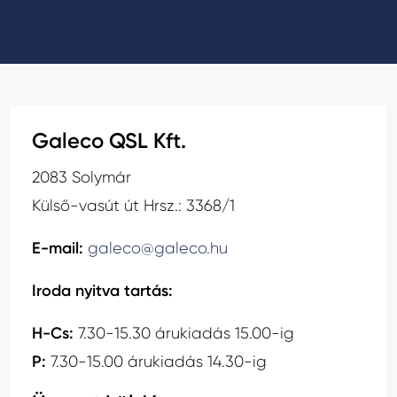
GALECO LEMEZTERMÉKEK ÉS TETŐKIEGÉSZÍTŐK
CLAMPINE SZERELŐ PLATFORMOK
Galeco QSL Kft.
2083 Solymár
Külső-vasút út Hrsz.: 3368/1
E-mail:
galeco@galeco.hu
Iroda nyitva tartás:
H-Cs:
7.30-15.30 árukiadás 15.00-ig
P:
7.30-15.00 árukiadás 14.30-ig