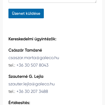
n
t
s
*
z
Üzenet küldése
á
m
*
Kereskedelmi ügyintézők:
Császár Tamásné
csaszar.marta@galeco.hu
tel.:
+36 30 507 8043
Szauterné G. Lejla
szauter.lejla@galeco.hu
tel.:
+36 30 207 3488
Értékesítés: