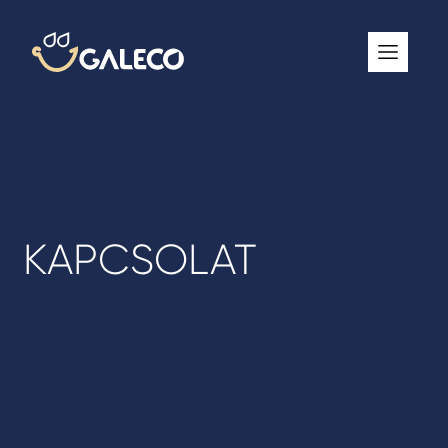
ROOFGUTTER CLASSIC
GALECO GRIN MOD
GALECO BROSA MODULOS CSEREPESLEMEZ
GALECO LAPOSTETŐK ERESZCSATORNA RENDSZER
GALECO NOVA ERESZALJ
KAPCSOLAT
GALECO PVC ERESZCSATORNA RENDSZER
GALECO STAL ERESZCSATORNA RENDSZER
2
GALECO STAL
ERESZCSATORNA RENDSZER
GALECO REJTETT ERESZCSATORNA RENDSZER
QSTALYO ERESZCSATORNA RENDSZER