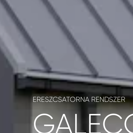
ERESZCSATORNA RENDSZER
GALEC