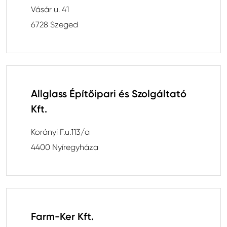
Vásár u. 41
6728 Szeged
Allglass Építőipari és Szolgáltató
Kft.
Korányi F.u.113/a
4400 Nyíregyháza
Farm-Ker Kft.