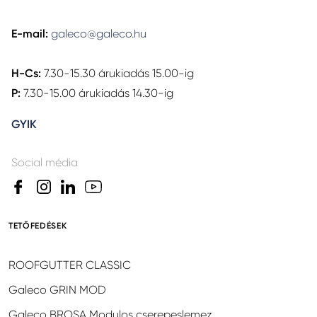
E-mail:
galeco@galeco.hu
H-Cs:
7.30-15.30 árukiadás 15.00-ig
P:
7.30-15.00 árukiadás 14.30-ig
GYIK
Social média
TETŐFEDÉSEK
ROOFGUTTER CLASSIC
Galeco GRIN MOD
Galeco BROSA Modulos cserepeslemez