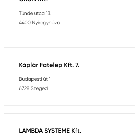
GALECO LEMEZTERMÉKEK ÉS TETŐKIEGÉSZÍTŐK
Tünde utca 18.
CLAMPINE SZERELŐ PLATFORMOK
4400 Nyíregyháza
Káplár Fatelep Kft. 7.
Budapesti út 1
6728 Szeged
LAMBDA SYSTEME Kft.