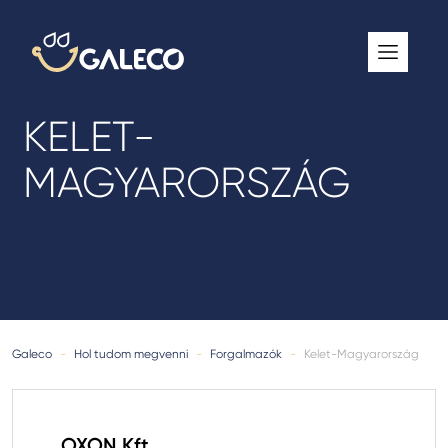
ROOFGUTTER CLASSIC
GALECO GRIN MOD
KELET-
GALECO BROSA MODULOS CSEREPESLEMEZ
MAGYARORSZÁG
GALECO LAPOSTETŐK ERESZCSATORNA RENDSZER
GALECO NOVA ERESZALJ
GALECO PVC ERESZCSATORNA RENDSZER
GALECO STAL ERESZCSATORNA RENDSZER
2
GALECO STAL
ERESZCSATORNA RENDSZER
Galeco
-
Hol tudom megvenni
-
Forgalmazók
-
Kelet-Magyarország
GALECO REJTETT ERESZCSATORNA RENDSZER
QSTALYO ERESZCSATORNA RENDSZER
OXON Kft.