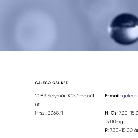
GALECO QSL KFT.
2083 Solymár, Külső-vasút
E-mail:
galeco
út
Hrsz.: 3368/1
H-Cs:
7.30-15.
15.00-ig
P:
7.30-15.00 á