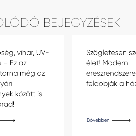
OLÓDÓ BEJEGYZÉSEK
ség, vihar, UV-
Szögletesen sz
 – Ez az
élet! Modern
atorna még az
ereszrendszere
yári
feldobják a há
yek között is
arad!
Bővebben