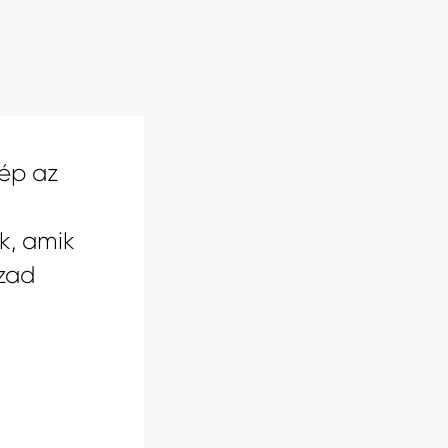
ép az
k, amik
zad