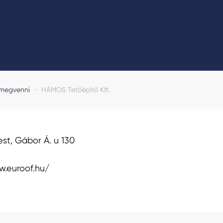
 megvenni
-
HÁMOS Tetőépítő Kft.
st, Gábor Á. u 130
w.euroof.hu/