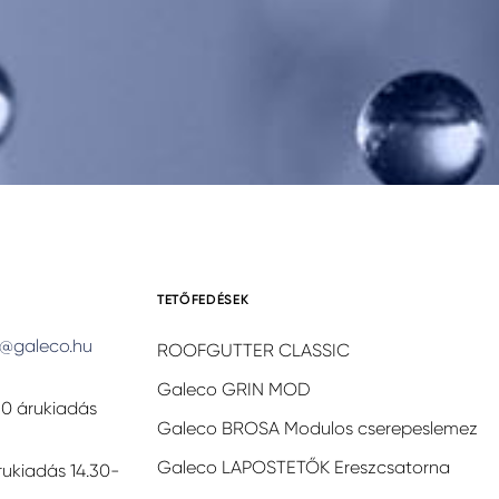
TETŐFEDÉSEK
@galeco.hu
ROOFGUTTER CLASSIC
Galeco GRIN MOD
30 árukiadás
Galeco BROSA Modulos cserepeslemez
Galeco LAPOSTETŐK Ereszcsatorna
rukiadás 14.30-