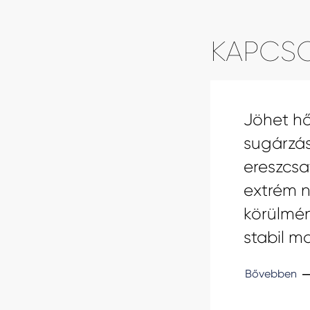
KAPCS
Jöhet hő
sugárzás
ereszcs
extrém n
körülmén
stabil m
Bővebben