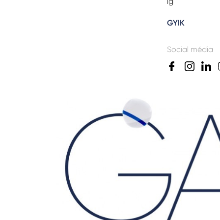
ig
GYIK
Social média