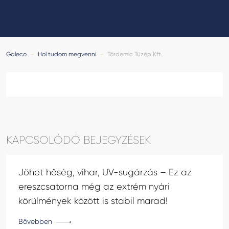
GALECO LEMEZTERMÉKEK ÉS TETŐKIEGÉSZÍTŐK
CLAMPINE SZERELŐ PLATFORMOK
Galeco
-
Hol tudom megvenni
-
Tördemic Tüzép Kft.
KAPCSOLÓDÓ BEJEGYZÉSEK
Jöhet hőség, vihar, UV-sugárzás – Ez az
ereszcsatorna még az extrém nyári
körülmények között is stabil marad!
Bővebben