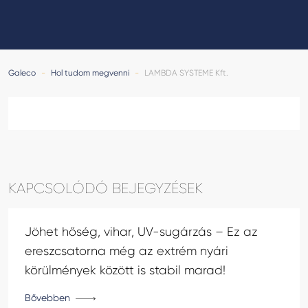
GALECO LEMEZTERMÉKEK ÉS TETŐKIEGÉSZÍTŐK
CLAMPINE SZERELŐ PLATFORMOK
Galeco
-
Hol tudom megvenni
-
LAMBDA SYSTEME Kft.
KAPCSOLÓDÓ BEJEGYZÉSEK
Jöhet hőség, vihar, UV-sugárzás – Ez az
ereszcsatorna még az extrém nyári
körülmények között is stabil marad!
Bővebben