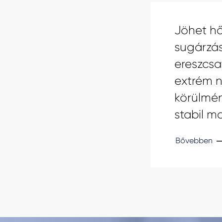
Jöhet hő
sugárzás
ereszcs
extrém n
körülmén
stabil m
Bővebben