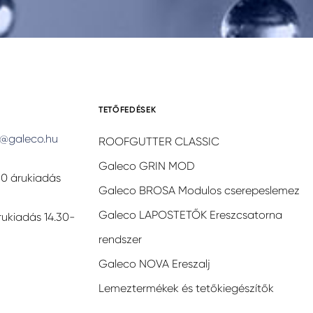
TETŐFEDÉSEK
@galeco.hu
ROOFGUTTER CLASSIC
Galeco GRIN MOD
30 árukiadás
Galeco BROSA Modulos cserepeslemez
Galeco LAPOSTETŐK Ereszcsatorna
rukiadás 14.30-
rendszer
Galeco NOVA Ereszalj
Lemeztermékek és tetőkiegészítők