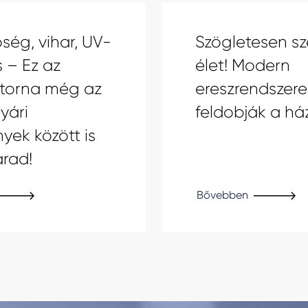
ség, vihar, UV-
Szögletesen sz
 – Ez az
élet! Modern
atorna még az
ereszrendszere
yári
feldobják a há
yek között is
arad!
Bővebben