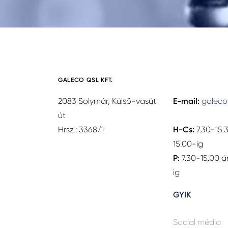
GALECO QSL KFT.
2083 Solymár, Külső-vasút
E-mail:
galeco
út
Hrsz.: 3368/1
H-Cs:
7.30-15.
15.00-ig
P:
7.30-15.00 á
ig
GYIK
Social média