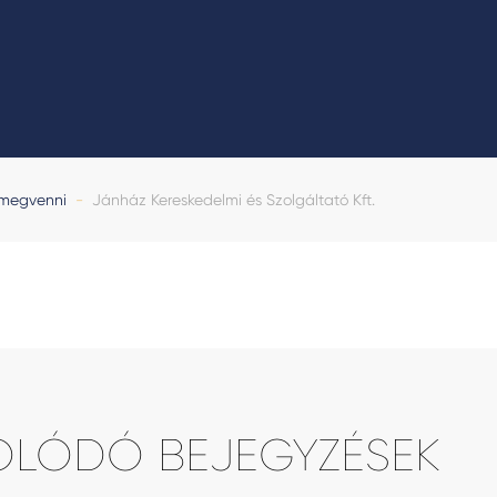
 megvenni
-
Jánház Kereskedelmi és Szolgáltató Kft.
OLÓDÓ BEJEGYZÉSEK