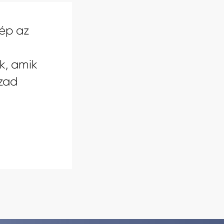
ép az
k, amik
zad