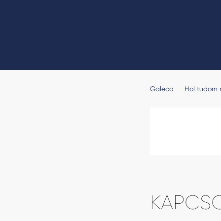
Galeco
-
Hol tudom
KAPCS