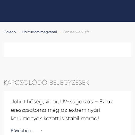
GALECO LEMEZTERMÉKEK ÉS TETŐKIEGÉSZÍTŐK
CLAMPINE SZERELŐ PLATFORMOK
Galeco
-
Hol tudom megvenni
-
Fensterwerk Kft.
KAPCSOLÓDÓ BEJEGYZÉSEK
Jöhet hőség, vihar, UV-sugárzás – Ez az
ereszcsatorna még az extrém nyári
körülmények között is stabil marad!
Bővebben