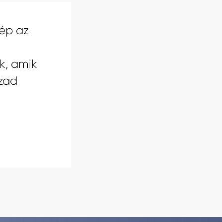
ép az
k, amik
zad