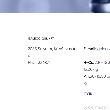
GALECO QSL KFT.
2083 Solymár, Külső-vasút
E-mail:
galeco
út
Hrsz.: 3368/1
H-Cs:
7.30-15.
15.00-ig
P:
7.30-15.00 á
ig
GYIK
Social média