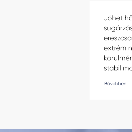
Jöhet hő
sugárzás
ereszcs
extrém n
körülmén
stabil m
Bővebben