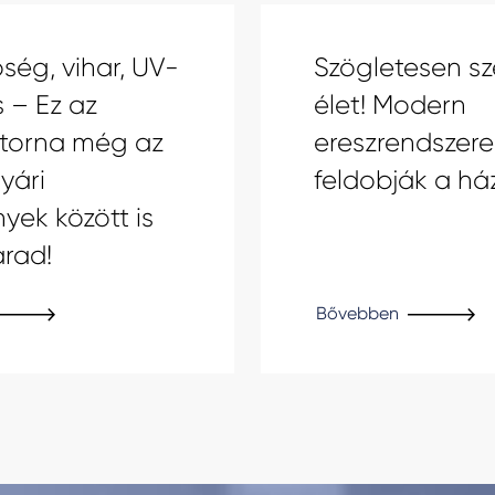
ség, vihar, UV-
Szögletesen sz
 – Ez az
élet! Modern
atorna még az
ereszrendszere
yári
feldobják a há
yek között is
arad!
Bővebben