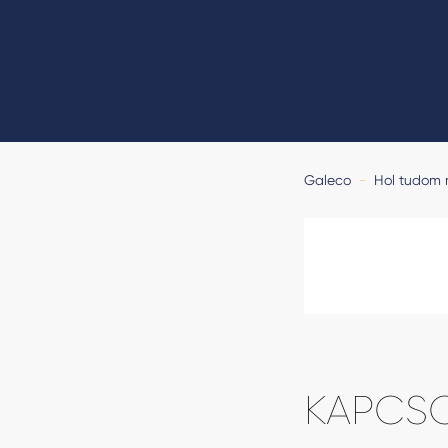
Galeco
-
Hol tudom
KAPCS