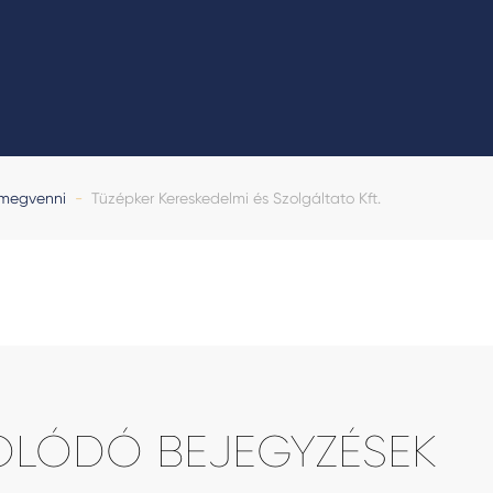
 megvenni
-
Tüzépker Kereskedelmi és Szolgáltato Kft.
OLÓDÓ BEJEGYZÉSEK