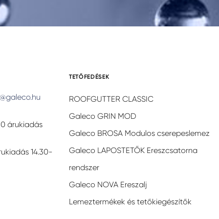
TETŐFEDÉSEK
@galeco.hu
ROOFGUTTER CLASSIC
Galeco GRIN MOD
30 árukiadás
Galeco BROSA Modulos cserepeslemez
Galeco LAPOSTETŐK Ereszcsatorna
rukiadás 14.30-
rendszer
Galeco NOVA Ereszalj
Lemeztermékek és tetőkiegészítők