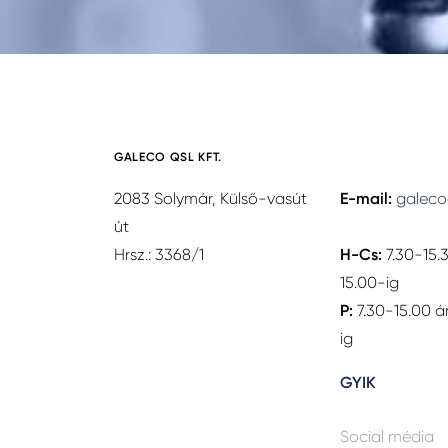
GALECO QSL KFT.
2083 Solymár, Külső-vasút
E-mail:
galeco
út
Hrsz.: 3368/1
H-Cs:
7.30-15.
15.00-ig
P:
7.30-15.00 á
ig
GYIK
Social média