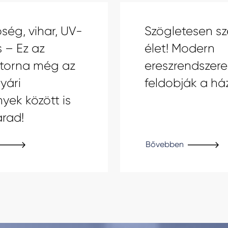
ség, vihar, UV-
Szögletesen sz
 – Ez az
élet! Modern
atorna még az
ereszrendszere
yári
feldobják a há
yek között is
arad!
Bővebben