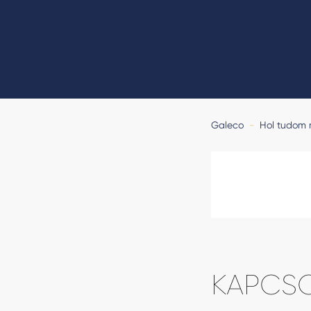
Galeco
-
Hol tudom
KAPCS