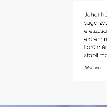
Jöhet hő
sugárzás
ereszcs
extrém n
körülmén
stabil m
Bővebben