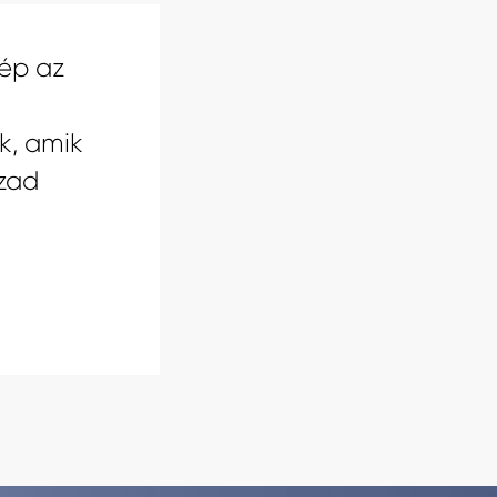
ép az
k, amik
zad