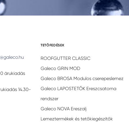
TETŐFEDÉSEK
@galeco.hu
ROOFGUTTER CLASSIC
Galeco GRIN MOD
30 árukiadás
Galeco BROSA Modulos cserepeslemez
Galeco LAPOSTETŐK Ereszcsatorna
rukiadás 14.30-
rendszer
Galeco NOVA Ereszalj
Lemeztermékek és tetőkiegészítők