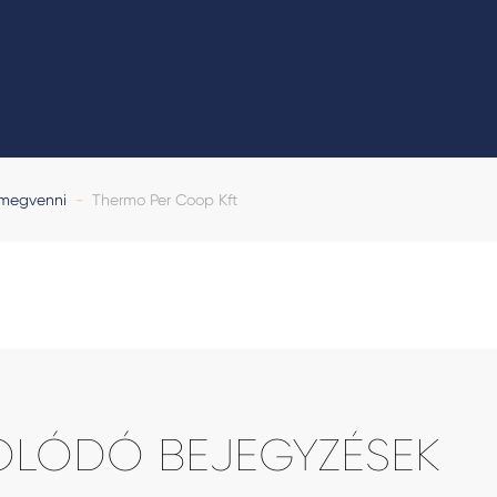
 megvenni
-
Thermo Per Coop Kft
OLÓDÓ BEJEGYZÉSEK