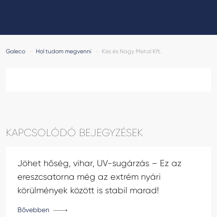
GALECO LEMEZTERMÉKEK ÉS TETŐKIEGÉSZÍTŐK
CLAMPINE SZERELŐ PLATFORMOK
Galeco
-
Hol tudom megvenni
-
Kiss és Nagy Metal Kft.
KAPCSOLÓDÓ BEJEGYZÉSEK
Jöhet hőség, vihar, UV-sugárzás – Ez az
ereszcsatorna még az extrém nyári
körülmények között is stabil marad!
Bővebben