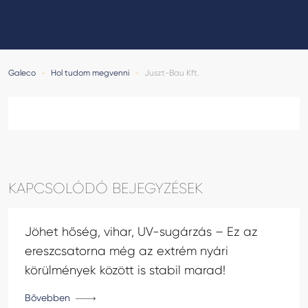
GALECO LEMEZTERMÉKEK ÉS TETŐKIEGÉSZÍTŐK
CLAMPINE SZERELŐ PLATFORMOK
Galeco
-
Hol tudom megvenni
-
Juszt-Bau Kft.
KAPCSOLÓDÓ BEJEGYZÉSEK
Jöhet hőség, vihar, UV-sugárzás – Ez az
ereszcsatorna még az extrém nyári
körülmények között is stabil marad!
Bővebben