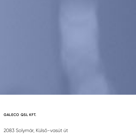
GALECO QSL KFT.
2083 Solymár, Külső-vasút út