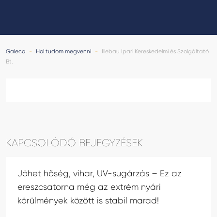
GALECO LEMEZTERMÉKEK ÉS TETŐKIEGÉSZÍTŐK
CLAMPINE SZERELŐ PLATFORMOK
Galeco
-
Hol tudom megvenni
-
Illebau Ipari Kereskedelmi és Szolgáltató
Bt.
KAPCSOLÓDÓ BEJEGYZÉSEK
Jöhet hőség, vihar, UV-sugárzás – Ez az
ereszcsatorna még az extrém nyári
körülmények között is stabil marad!