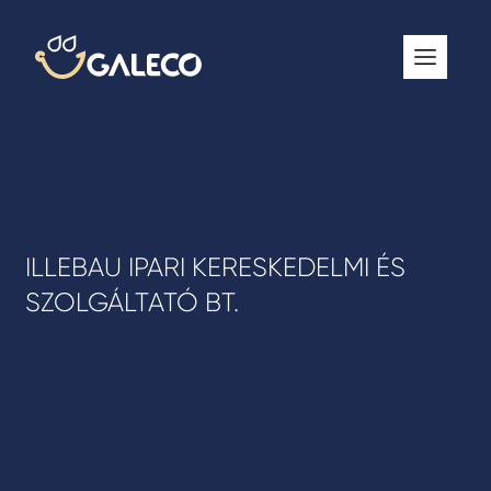
ROOFGUTTER CLASSIC
GALECO GRIN MOD
GALECO BROSA MODULOS CSEREPESLEMEZ
GALECO LAPOSTETŐK ERESZCSATORNA RENDSZER
GALECO NOVA ERESZALJ
ILLEBAU IPARI KERESKEDELMI ÉS
GALECO PVC ERESZCSATORNA RENDSZER
SZOLGÁLTATÓ BT.
GALECO STAL ERESZCSATORNA RENDSZER
2
GALECO STAL
ERESZCSATORNA RENDSZER
GALECO REJTETT ERESZCSATORNA RENDSZER
QSTALYO ERESZCSATORNA RENDSZER