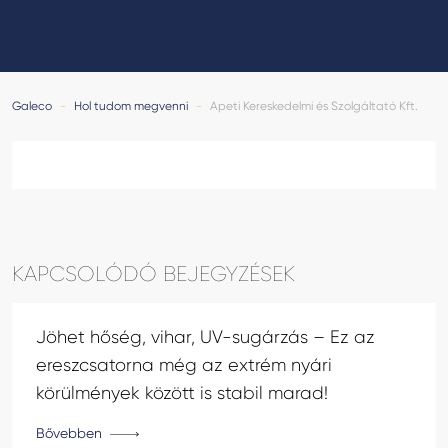
GALECO LEMEZTERMÉKEK ÉS TETŐKIEGÉSZÍTŐK
CLAMPINE SZERELŐ PLATFORMOK
Galeco
-
Hol tudom megvenni
-
Apeti Kereskedelmi és Szolgáltató Kft.
KAPCSOLÓDÓ BEJEGYZÉSEK
Jöhet hőség, vihar, UV-sugárzás – Ez az
ereszcsatorna még az extrém nyári
körülmények között is stabil marad!
Bővebben