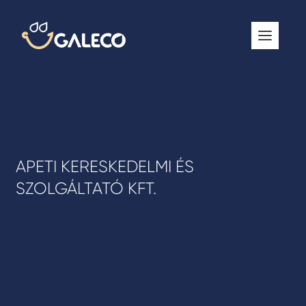
ROOFGUTTER CLASSIC
GALECO GRIN MOD
GALECO BROSA MODULOS CSEREPESLEMEZ
GALECO LAPOSTETŐK ERESZCSATORNA RENDSZER
GALECO NOVA ERESZALJ
APETI KERESKEDELMI ÉS
GALECO PVC ERESZCSATORNA RENDSZER
SZOLGÁLTATÓ KFT.
GALECO STAL ERESZCSATORNA RENDSZER
2
GALECO STAL
ERESZCSATORNA RENDSZER
GALECO REJTETT ERESZCSATORNA RENDSZER
QSTALYO ERESZCSATORNA RENDSZER