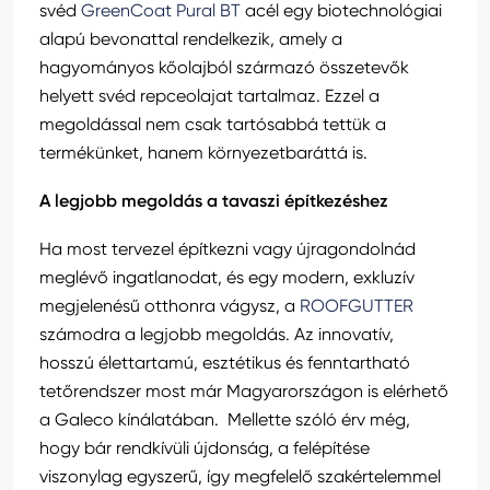
svéd
GreenCoat Pural BT
acél egy biotechnológiai
alapú bevonattal rendelkezik, amely a
hagyományos kőolajból származó összetevők
helyett svéd repceolajat tartalmaz. Ezzel a
megoldással nem csak tartósabbá tettük a
termékünket, hanem környezetbaráttá is.
A legjobb megoldás a tavaszi építkezéshez
Ha most tervezel építkezni vagy újragondolnád
meglévő ingatlanodat, és egy modern, exkluzív
megjelenésű otthonra vágysz, a
ROOFGUTTER
számodra a legjobb megoldás. Az innovatív,
hosszú élettartamú, esztétikus és fenntartható
tetőrendszer most már Magyarországon is elérhető
a Galeco kínálatában. Mellette szóló érv még,
hogy bár rendkívüli újdonság, a felépítése
viszonylag egyszerű, így megfelelő szakértelemmel