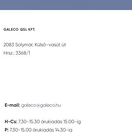
GALECO QSL KFT.
2083 Solymár, Külső-vasút út
Hrsz.: 3368/1
E-mail:
galeco@galeco.hu
H-Cs:
7.30-15.30 árukiadás 15.00-ig
P:
7.30-15.00 árukiadás 14.30-ig