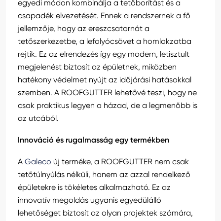
egyedi módon kombinálja a tetőborítást és a
csapadék elvezetését. Ennek a rendszernek a fő
jellemzője, hogy az ereszcsatornát a
tetőszerkezetbe, a lefolyócsövet a homlokzatba
rejtik. Ez az elrendezés így egy modern, letisztult
megjelenést biztosít az épületnek, miközben
hatékony védelmet nyújt az időjárási hatásokkal
szemben. A ROOFGUTTER lehetővé teszi, hogy ne
csak praktikus legyen a házad, de a legmenőbb is
az utcából.
Innováció és rugalmasság egy termékben
A
Galeco
új terméke, a ROOFGUTTER nem csak
tetőtúlnyúlás nélküli, hanem az azzal rendelkező
épületekre is tökéletes alkalmazható. Ez az
innovatív megoldás ugyanis egyedülálló
lehetőséget biztosít az olyan projektek számára,