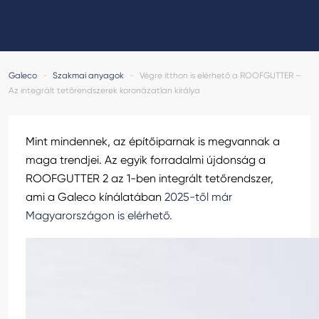
GALECO LEMEZTERMÉKEK ÉS TETŐKIEGÉSZÍTŐK
CLAMPINE SZERELŐ PLATFORMOK
Galeco
-
Szakmai anyagok
-
Végre itthon is elérhető a ROOFGUTTER –
Az integrált tetőrendszerek koronázatlan királya
Mint mindennek, az építőiparnak is megvannak a
maga trendjei. Az egyik forradalmi újdonság a
ROOFGUTTER 2 az 1-ben integrált tetőrendszer,
ami a Galeco kínálatában
2025-től már
Magyarországon is elérhető.