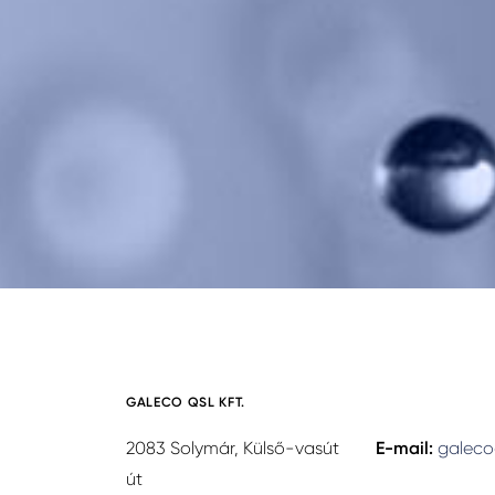
GALECO QSL KFT.
2083 Solymár, Külső-vasút
E-mail:
galeco
út