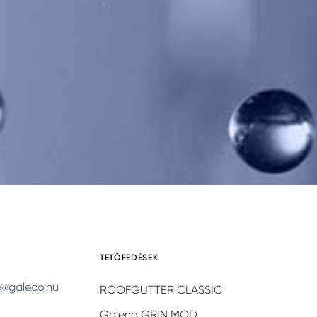
TETŐFEDÉSEK
@galeco.hu
ROOFGUTTER CLASSIC
Galeco GRIN MOD