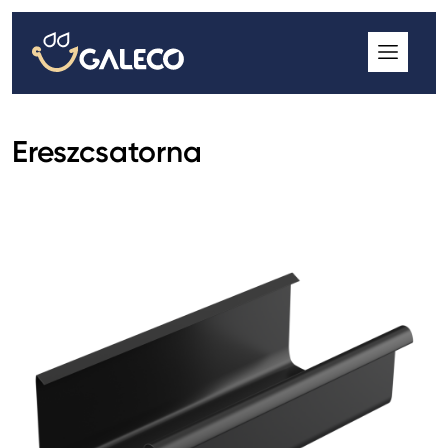
ROOFGUTTER CLASSIC
GALECO GRIN MOD
GALECO BROSA MODULOS CSEREPESLEMEZ
Ereszcsatorna
GALECO LAPOSTETŐK ERESZCSATORNA RENDSZER
GALECO NOVA ERESZALJ
GALECO PVC ERESZCSATORNA RENDSZER
GALECO STAL ERESZCSATORNA RENDSZER
2
GALECO STAL
ERESZCSATORNA RENDSZER
GALECO REJTETT ERESZCSATORNA RENDSZER
QSTALYO ERESZCSATORNA RENDSZER