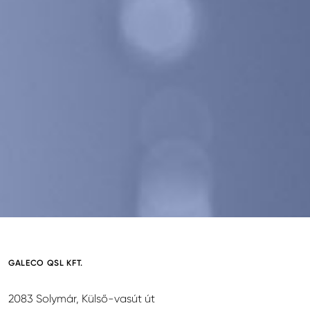
GALECO QSL KFT.
2083 Solymár, Külső-vasút út