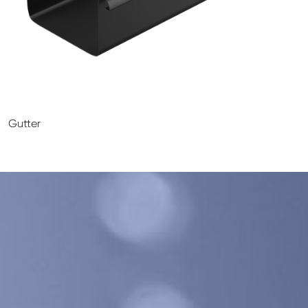
GALECO LEMEZTERMÉKEK ÉS TETŐKIEGÉSZÍTŐK
CLAMPINE SZERELŐ PLATFORMOK
Gutter