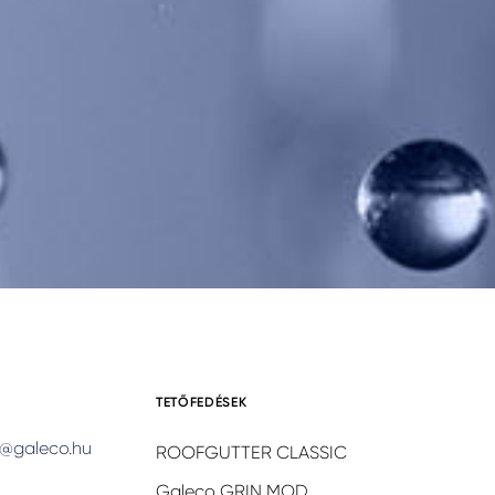
TETŐFEDÉSEK
@galeco.hu
ROOFGUTTER CLASSIC
Galeco GRIN MOD