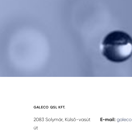
GALECO QSL KFT.
2083 Solymár, Külső-vasút
E-mail:
galeco
út