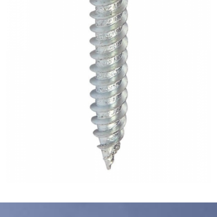
GALECO LEMEZTERMÉKEK ÉS TETŐKIEGÉSZÍTŐK
CLAMPINE SZERELŐ PLATFORMOK