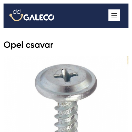
ROOFGUTTER CLASSIC
GALECO GRIN MOD
GALECO BROSA MODULOS CSEREPESLEMEZ
Opel csavar
GALECO LAPOSTETŐK ERESZCSATORNA RENDSZER
GALECO NOVA ERESZALJ
GALECO PVC ERESZCSATORNA RENDSZER
GALECO STAL ERESZCSATORNA RENDSZER
2
GALECO STAL
ERESZCSATORNA RENDSZER
GALECO REJTETT ERESZCSATORNA RENDSZER
QSTALYO ERESZCSATORNA RENDSZER