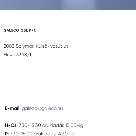
GALECO QSL KFT.
2083 Solymár, Külső-vasút út
Hrsz.: 3368/1
E-mail:
galeco@galeco.hu
H-Cs:
7.30-15.30 árukiadás 15.00-ig
P:
7.30-15.00 árukiadás 14.30-ig