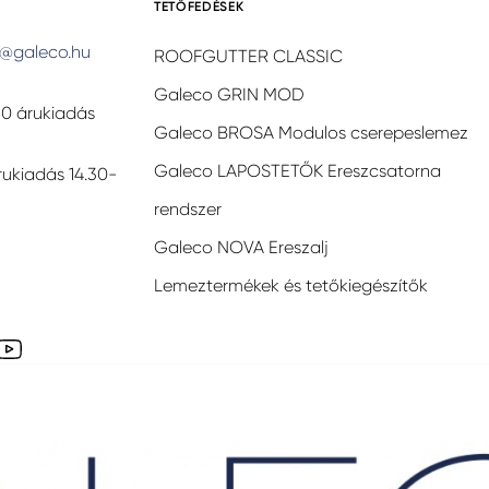
TETŐFEDÉSEK
@galeco.hu
ROOFGUTTER CLASSIC
Galeco GRIN MOD
30 árukiadás
Galeco BROSA Modulos cserepeslemez
Galeco LAPOSTETŐK Ereszcsatorna
rukiadás 14.30-
rendszer
Galeco NOVA Ereszalj
Lemeztermékek és tetőkiegészítők