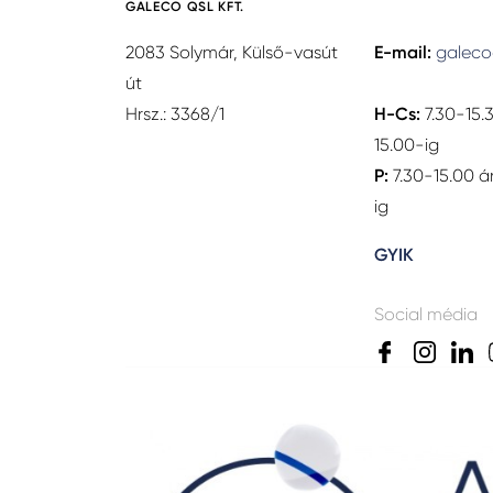
GALECO QSL KFT.
2083 Solymár, Külső-vasút
E-mail:
galeco
út
Hrsz.: 3368/1
H-Cs:
7.30-15.
15.00-ig
P:
7.30-15.00 á
ig
GYIK
Social média