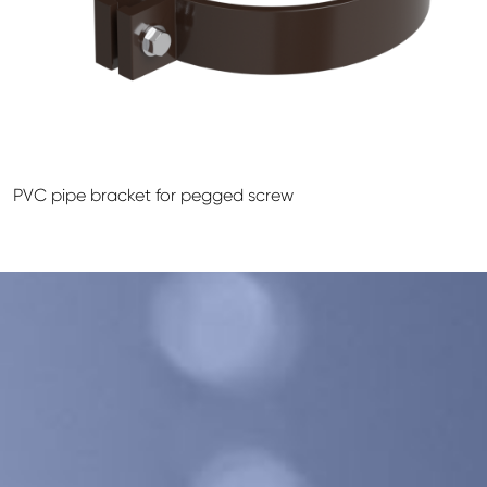
GALECO LEMEZTERMÉKEK ÉS TETŐKIEGÉSZÍTŐK
CLAMPINE SZERELŐ PLATFORMOK
PVC pipe bracket for pegged screw