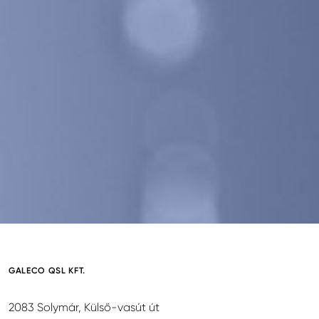
GALECO QSL KFT.
2083 Solymár, Külső-vasút út