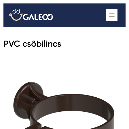
ROOFGUTTER CLASSIC
GALECO GRIN MOD
GALECO BROSA MODULOS CSEREPESLEMEZ
PVC csőbilincs
GALECO LAPOSTETŐK ERESZCSATORNA RENDSZER
GALECO NOVA ERESZALJ
GALECO PVC ERESZCSATORNA RENDSZER
GALECO STAL ERESZCSATORNA RENDSZER
2
GALECO STAL
ERESZCSATORNA RENDSZER
GALECO REJTETT ERESZCSATORNA RENDSZER
QSTALYO ERESZCSATORNA RENDSZER