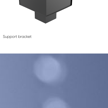
GALECO LEMEZTERMÉKEK ÉS TETŐKIEGÉSZÍTŐK
CLAMPINE SZERELŐ PLATFORMOK
Support bracket