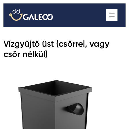
ROOFGUTTER CLASSIC
GALECO GRIN MOD
GALECO BROSA MODULOS CSEREPESLEMEZ
Vízgyűjtő üst (csőrrel, vagy
GALECO LAPOSTETŐK ERESZCSATORNA RENDSZER
csőr nélkül)
GALECO NOVA ERESZALJ
GALECO PVC ERESZCSATORNA RENDSZER
GALECO STAL ERESZCSATORNA RENDSZER
2
GALECO STAL
ERESZCSATORNA RENDSZER
GALECO REJTETT ERESZCSATORNA RENDSZER
QSTALYO ERESZCSATORNA RENDSZER