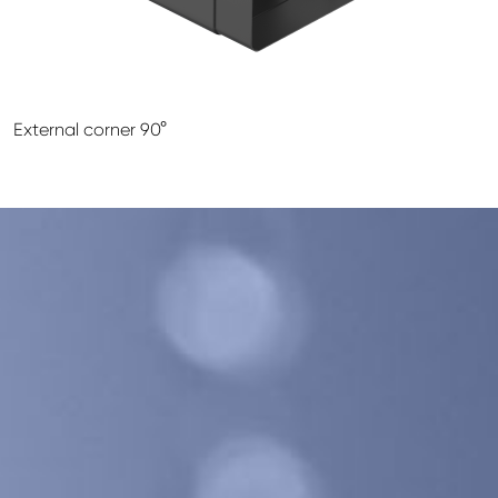
GALECO LEMEZTERMÉKEK ÉS TETŐKIEGÉSZÍTŐK
CLAMPINE SZERELŐ PLATFORMOK
External corner 90°