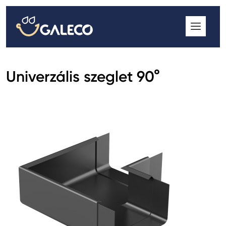
ROOFGUTTER CLASSIC
GALECO GRIN MOD
GALECO BROSA MODULOS CSEREPESLEMEZ
Univerzális szeglet 90°
GALECO LAPOSTETŐK ERESZCSATORNA RENDSZER
GALECO NOVA ERESZALJ
GALECO PVC ERESZCSATORNA RENDSZER
GALECO STAL ERESZCSATORNA RENDSZER
2
GALECO STAL
ERESZCSATORNA RENDSZER
GALECO REJTETT ERESZCSATORNA RENDSZER
QSTALYO ERESZCSATORNA RENDSZER