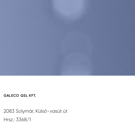
GALECO QSL KFT.
2083 Solymár, Külső-vasút út
Hrsz.: 3368/1