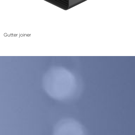
GALECO LEMEZTERMÉKEK ÉS TETŐKIEGÉSZÍTŐK
CLAMPINE SZERELŐ PLATFORMOK
Gutter joiner