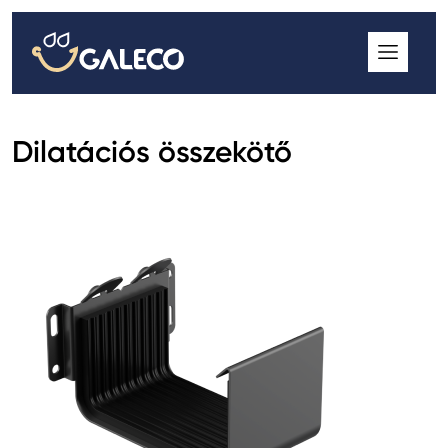
ROOFGUTTER CLASSIC
GALECO GRIN MOD
GALECO BROSA MODULOS CSEREPESLEMEZ
Dilatációs összekötő
GALECO LAPOSTETŐK ERESZCSATORNA RENDSZER
GALECO NOVA ERESZALJ
GALECO PVC ERESZCSATORNA RENDSZER
GALECO STAL ERESZCSATORNA RENDSZER
2
GALECO STAL
ERESZCSATORNA RENDSZER
GALECO REJTETT ERESZCSATORNA RENDSZER
QSTALYO ERESZCSATORNA RENDSZER