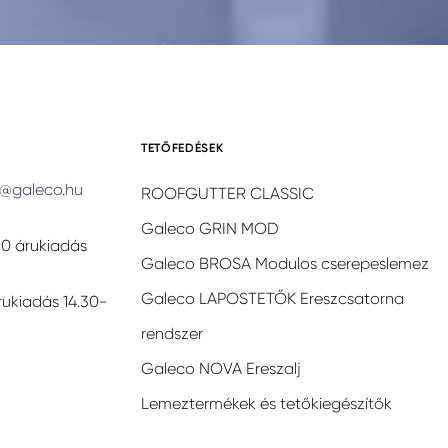
TETŐFEDÉSEK
@galeco.hu
ROOFGUTTER CLASSIC
Galeco GRIN MOD
30 árukiadás
Galeco BROSA Modulos cserepeslemez
Galeco LAPOSTETŐK Ereszcsatorna
rukiadás 14.30-
rendszer
Galeco NOVA Ereszalj
Lemeztermékek és tetőkiegészítők