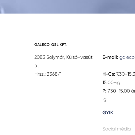
GALECO QSL KFT.
2083 Solymár, Külső-vasút
E-mail:
galeco
út
Hrsz.: 3368/1
H-Cs:
7.30-15.
15.00-ig
P:
7.30-15.00 á
ig
GYIK
Social média