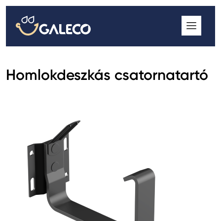
ROOFGUTTER CLASSIC
GALECO GRIN MOD
GALECO BROSA MODULOS CSEREPESLEMEZ
Homlokdeszkás csatornatartó
GALECO LAPOSTETŐK ERESZCSATORNA RENDSZER
GALECO NOVA ERESZALJ
GALECO PVC ERESZCSATORNA RENDSZER
GALECO STAL ERESZCSATORNA RENDSZER
2
GALECO STAL
ERESZCSATORNA RENDSZER
GALECO REJTETT ERESZCSATORNA RENDSZER
QSTALYO ERESZCSATORNA RENDSZER