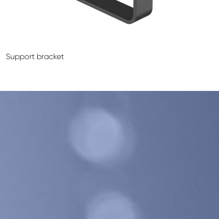
GALECO LEMEZTERMÉKEK ÉS TETŐKIEGÉSZÍTŐK
CLAMPINE SZERELŐ PLATFORMOK
Support bracket