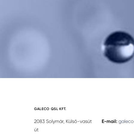
GALECO QSL KFT.
2083 Solymár, Külső-vasút
E-mail:
galeco
út