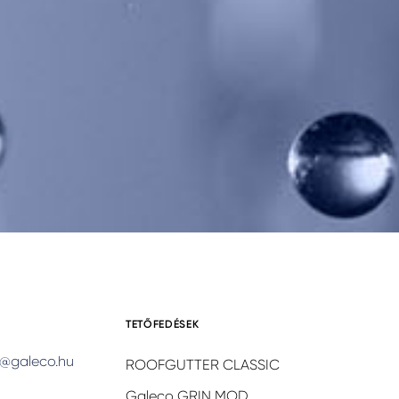
TETŐFEDÉSEK
@galeco.hu
ROOFGUTTER CLASSIC
Galeco GRIN MOD