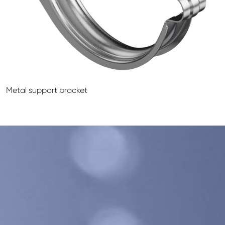
GALECO LEMEZTERMÉKEK ÉS TETŐKIEGÉSZÍTŐK
CLAMPINE SZERELŐ PLATFORMOK
Metal support bracket