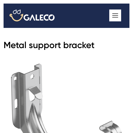
ROOFGUTTER CLASSIC
GALECO GRIN MOD
GALECO BROSA MODULOS CSEREPESLEMEZ
Metal support bracket
GALECO LAPOSTETŐK ERESZCSATORNA RENDSZER
GALECO NOVA ERESZALJ
GALECO PVC ERESZCSATORNA RENDSZER
GALECO STAL ERESZCSATORNA RENDSZER
2
GALECO STAL
ERESZCSATORNA RENDSZER
GALECO REJTETT ERESZCSATORNA RENDSZER
QSTALYO ERESZCSATORNA RENDSZER