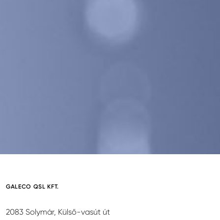
GALECO QSL KFT.
2083 Solymár, Külső-vasút út