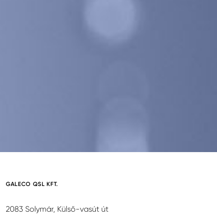
GALECO QSL KFT.
2083 Solymár, Külső-vasút út