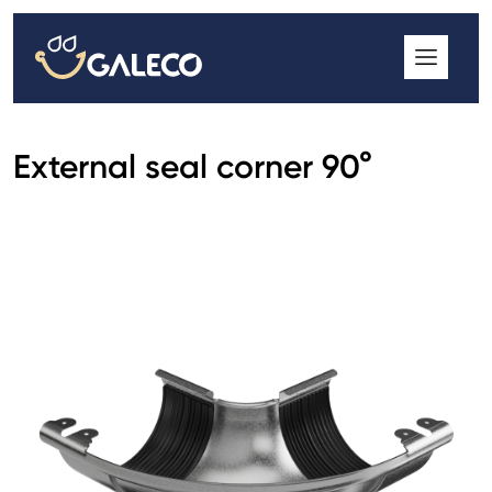
ROOFGUTTER CLASSIC
GALECO GRIN MOD
GALECO BROSA MODULOS CSEREPESLEMEZ
External seal corner 90°
GALECO LAPOSTETŐK ERESZCSATORNA RENDSZER
GALECO NOVA ERESZALJ
GALECO PVC ERESZCSATORNA RENDSZER
GALECO STAL ERESZCSATORNA RENDSZER
2
GALECO STAL
ERESZCSATORNA RENDSZER
GALECO REJTETT ERESZCSATORNA RENDSZER
QSTALYO ERESZCSATORNA RENDSZER