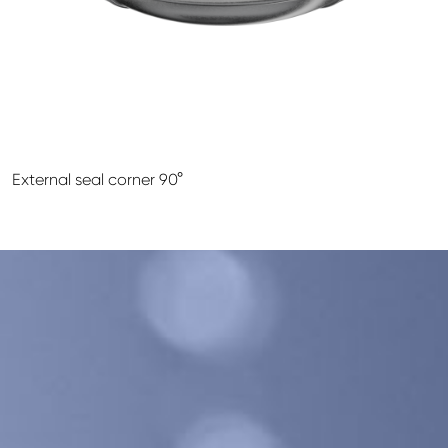
GALECO LEMEZTERMÉKEK ÉS TETŐKIEGÉSZÍTŐK
CLAMPINE SZERELŐ PLATFORMOK
External seal corner 90°