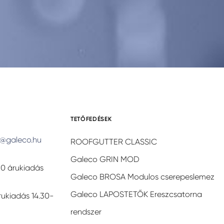
TETŐFEDÉSEK
@galeco.hu
ROOFGUTTER CLASSIC
Galeco GRIN MOD
30 árukiadás
Galeco BROSA Modulos cserepeslemez
Galeco LAPOSTETŐK Ereszcsatorna
rukiadás 14.30-
rendszer