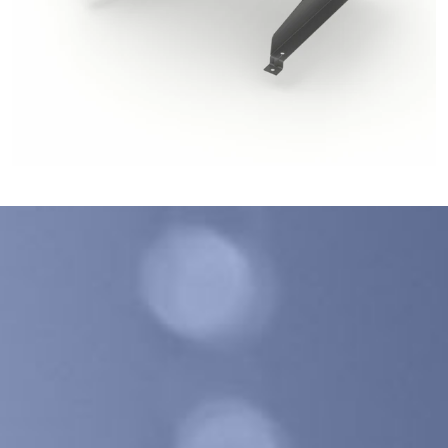
GALECO LEMEZTERMÉKEK ÉS TETŐKIEGÉSZÍTŐK
CLAMPINE SZERELŐ PLATFORMOK