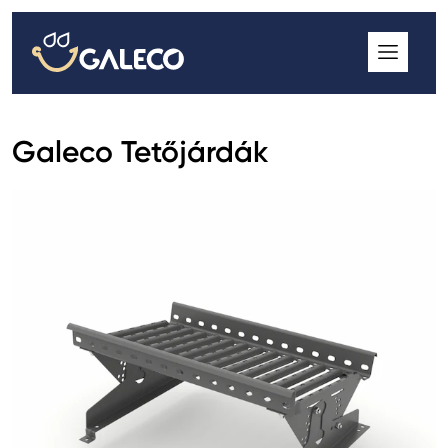
ROOFGUTTER CLASSIC
GALECO GRIN MOD
GALECO BROSA MODULOS CSEREPESLEMEZ
Galeco Tetőjárdák
GALECO LAPOSTETŐK ERESZCSATORNA RENDSZER
GALECO NOVA ERESZALJ
GALECO PVC ERESZCSATORNA RENDSZER
GALECO STAL ERESZCSATORNA RENDSZER
2
GALECO STAL
ERESZCSATORNA RENDSZER
GALECO REJTETT ERESZCSATORNA RENDSZER
QSTALYO ERESZCSATORNA RENDSZER