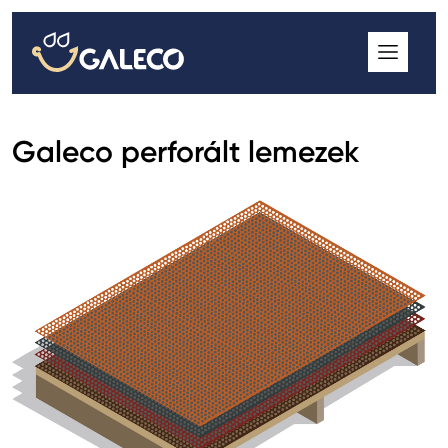
ROOFGUTTER CLASSIC
GALECO GRIN MOD
GALECO BROSA MODULOS CSEREPESLEMEZ
Galeco perforált lemezek
GALECO LAPOSTETŐK ERESZCSATORNA RENDSZER
GALECO NOVA ERESZALJ
GALECO PVC ERESZCSATORNA RENDSZER
GALECO STAL ERESZCSATORNA RENDSZER
2
GALECO STAL
ERESZCSATORNA RENDSZER
GALECO REJTETT ERESZCSATORNA RENDSZER
QSTALYO ERESZCSATORNA RENDSZER