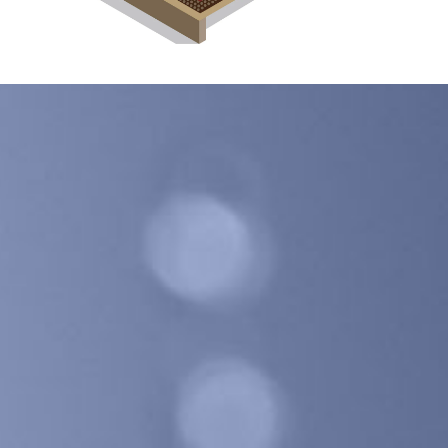
GALECO LEMEZTERMÉKEK ÉS TETŐKIEGÉSZÍTŐK
CLAMPINE SZERELŐ PLATFORMOK