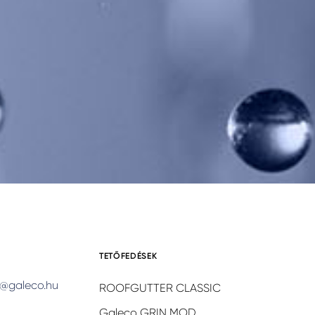
TETŐFEDÉSEK
@galeco.hu
ROOFGUTTER CLASSIC
Galeco GRIN MOD