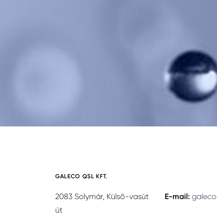
GALECO QSL KFT.
2083 Solymár, Külső-vasút
E-mail:
galeco
út