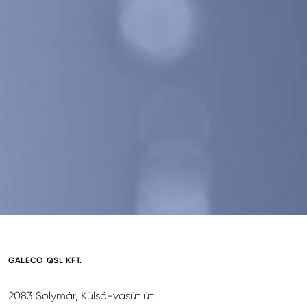
GALECO QSL KFT.
2083 Solymár, Külső-vasút út