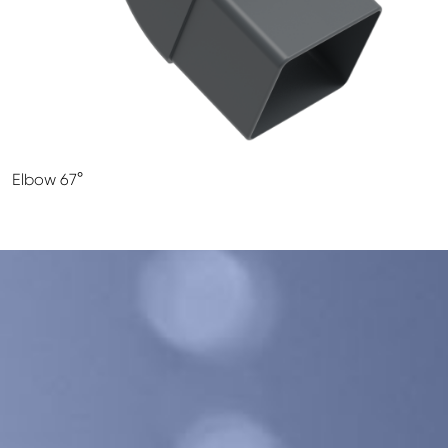
GALECO LEMEZTERMÉKEK ÉS TETŐKIEGÉSZÍTŐK
CLAMPINE SZERELŐ PLATFORMOK
Elbow 67°