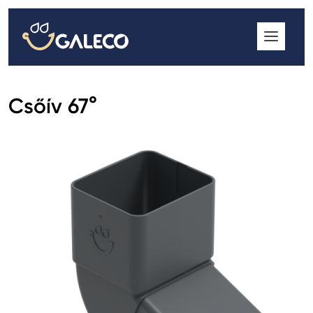
ROOFGUTTER CLASSIC
GALECO GRIN MOD
GALECO BROSA MODULOS CSEREPESLEMEZ
Csőív 67°
GALECO LAPOSTETŐK ERESZCSATORNA RENDSZER
GALECO NOVA ERESZALJ
GALECO PVC ERESZCSATORNA RENDSZER
GALECO STAL ERESZCSATORNA RENDSZER
2
GALECO STAL
ERESZCSATORNA RENDSZER
GALECO REJTETT ERESZCSATORNA RENDSZER
QSTALYO ERESZCSATORNA RENDSZER