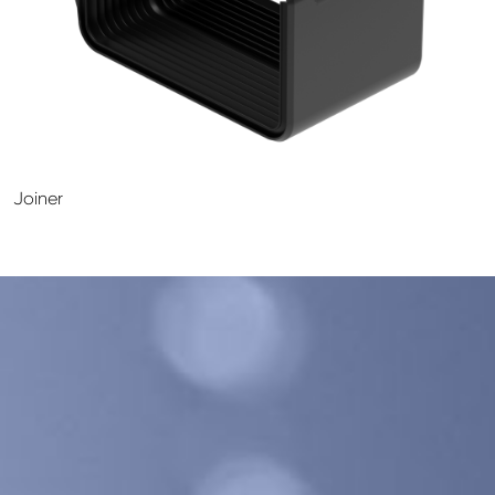
GALECO LEMEZTERMÉKEK ÉS TETŐKIEGÉSZÍTŐK
CLAMPINE SZERELŐ PLATFORMOK
Joiner