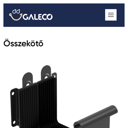
ROOFGUTTER CLASSIC
GALECO GRIN MOD
GALECO BROSA MODULOS CSEREPESLEMEZ
Összekötő
GALECO LAPOSTETŐK ERESZCSATORNA RENDSZER
GALECO NOVA ERESZALJ
GALECO PVC ERESZCSATORNA RENDSZER
GALECO STAL ERESZCSATORNA RENDSZER
2
GALECO STAL
ERESZCSATORNA RENDSZER
GALECO REJTETT ERESZCSATORNA RENDSZER
QSTALYO ERESZCSATORNA RENDSZER