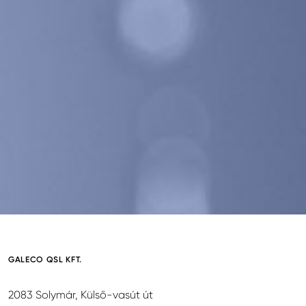
GALECO QSL KFT.
2083 Solymár, Külső-vasút út