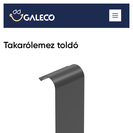
ROOFGUTTER CLASSIC
GALECO GRIN MOD
GALECO BROSA MODULOS CSEREPESLEMEZ
Takarólemez toldó
GALECO LAPOSTETŐK ERESZCSATORNA RENDSZER
GALECO NOVA ERESZALJ
GALECO PVC ERESZCSATORNA RENDSZER
GALECO STAL ERESZCSATORNA RENDSZER
2
GALECO STAL
ERESZCSATORNA RENDSZER
GALECO REJTETT ERESZCSATORNA RENDSZER
QSTALYO ERESZCSATORNA RENDSZER