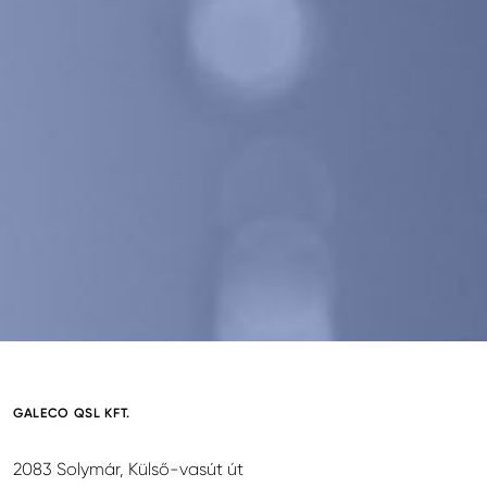
GALECO QSL KFT.
2083 Solymár, Külső-vasút út