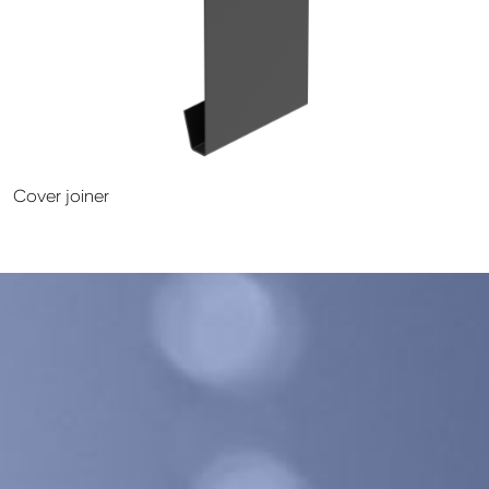
GALECO LEMEZTERMÉKEK ÉS TETŐKIEGÉSZÍTŐK
CLAMPINE SZERELŐ PLATFORMOK
Cover joiner