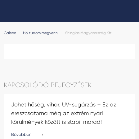
GALECO LEMEZTERMÉKEK ÉS TETŐKIEGÉSZÍTŐK
CLAMPINE SZERELŐ PLATFORMOK
Galeco
-
Hol tudom megvenni
-
Shinglas Magyarország Kft.
KAPCSOLÓDÓ BEJEGYZÉSEK
Jöhet hőség, vihar, UV-sugárzás – Ez az
ereszcsatorna még az extrém nyári
körülmények között is stabil marad!
Bővebben